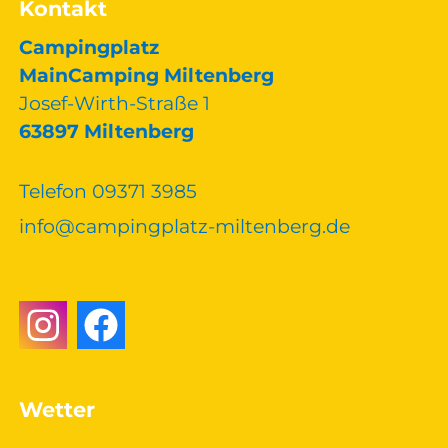
Kontakt
Campingplatz
MainCamping Miltenberg
Josef-Wirth-Straße 1
63897 Miltenberg
Telefon 09371 3985
nf
c
mp
ngpl
tz-m
lt
nb
rg
d
Wetter